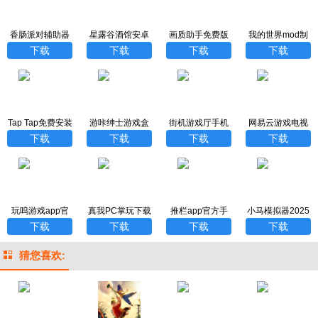
香肠派对辅助器
星露谷酒馆安卓
画质助手免费版
我的世界mod制
安装包
版
下载
作器手机版中文
下载
下载
下载
下载
版
Tap Tap免费安装
游咔绅士游戏盒
街机游戏厅手机
网易云游戏电视
版
版
下载
下载
下载
下载
玩呜游戏app官
真我PC掌玩下载
推栏app官方手
小马模拟器2025
方入口最新版
安装最新版
机版
版下载
下载
下载
下载
下载
猜您喜欢: