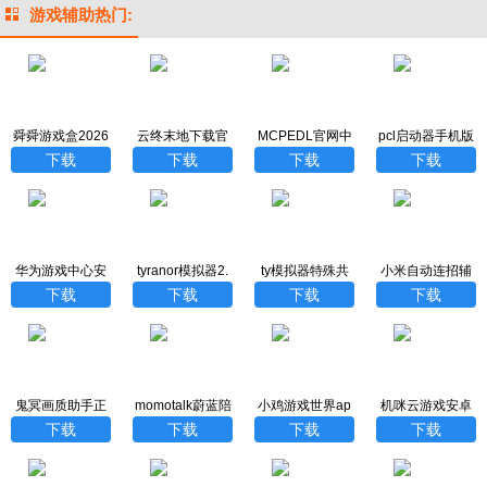
游戏辅助热门:
舜舜游戏盒2026
云终末地下载官
MCPEDL官网中
pcl启动器手机版
最新版
方最新版
文汉化版
下载
下载
下载
下载
下载
华为游戏中心安
tyranor模拟器2.
ty模拟器特殊共
小米自动连招辅
装
3.3版
存版
助器最新版
下载
下载
下载
下载
鬼冥画质助手正
momotalk蔚蓝陪
小鸡游戏世界ap
机咪云游戏安卓
版下载
伴
p官方版
版
下载
下载
下载
下载