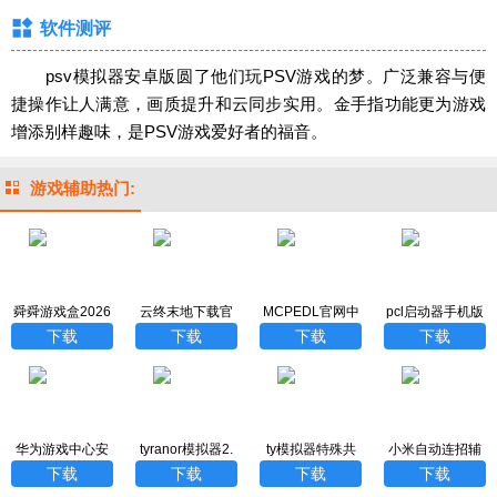
软件测评
psv模拟器安卓版圆了他们玩PSV游戏的梦。广泛兼容与便
捷操作让人满意，画质提升和云同步实用。金手指功能更为游戏
增添别样趣味，是PSV游戏爱好者的福音。
游戏辅助热门:
舜舜游戏盒2026
云终末地下载官
MCPEDL官网中
pcl启动器手机版
最新版
方最新版
文汉化版
下载
下载
下载
下载
下载
华为游戏中心安
tyranor模拟器2.
ty模拟器特殊共
小米自动连招辅
装
3.3版
存版
助器最新版
下载
下载
下载
下载