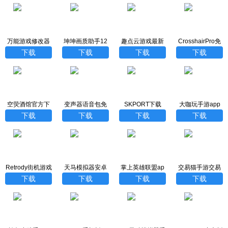
万能游戏修改器
坤坤画质助手12
趣点云游戏最新
CrosshairPro免
免root版
0帧广角
版
费下载
下载
下载
下载
下载
空荧酒馆官方下
变声器语音包免
SKPORT下载
大咖玩手游app
载
费版本
下载
下载
下载
下载
Retrody街机游戏
天马模拟器安卓
掌上英雄联盟ap
交易猫手游交易
模拟器
版下载
p官方下载安装最
平台
下载
下载
下载
下载
新版