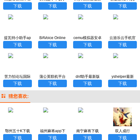
悟空地图
机版
版下载
最新版本
下载
下载
下载
下载
提瓦特小助手ap
BAVoice Online
cemu模拟器安卓
云游乐云手机官
p官方下载安卓版
最新版
版
方版
下载
下载
下载
下载
苦力怕论坛国际
蒲公英联机平台
dnf助手最新版
yshelper最新
服正式版
下载
下载
下载
下载
猜您喜欢:
鄂州五十K下载
福州麻将app下
南宁麻将下载
双人成行
载
下载
下载
下载
下载