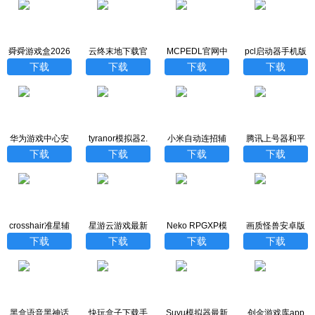
舜舜游戏盒2026
云终末地下载官
MCPEDL官网中
pcl启动器手机版
最新版
方最新版
文汉化版
下载
下载
下载
下载
下载
华为游戏中心安
tyranor模拟器2.
小米自动连招辅
腾讯上号器和平
装
3.3版
助器最新版
精英
下载
下载
下载
下载
crosshair准星辅
星游云游戏最新
Neko RPGXP模
画质怪兽安卓版
助器
版
拟器汉化版
下载
下载
下载
下载
黑盒语音黑神话
快玩盒子下载手
Suyu模拟器最新
创金游戏库app