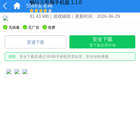
畅玩云电脑手机版 1.1.0
5566安卓网
81.43 MB
|
游戏辅助
|
更新时间：2026-06-29
无病毒
无广告
免费
安全下载
普通下载
需下载应用市场
说明：
安全下载是通过360助手获取所需应用，安全绿色便捷。