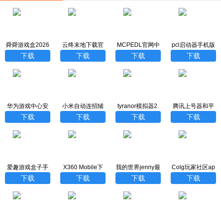
舜舜游戏盒2026
云终末地下载官
MCPEDL官网中
pcl启动器手机版
最新版
方最新版
文汉化版
下载
下载
下载
下载
下载
华为游戏中心安
小米自动连招辅
tyranor模拟器2.
腾讯上号器和平
装
助器最新版
3.3版
精英
下载
下载
下载
下载
爱趣游戏盒子手
X360 Mobile下
我的世界jenny最
Colg玩家社区ap
游折扣版
载安卓版
新版
p
下载
下载
下载
下载