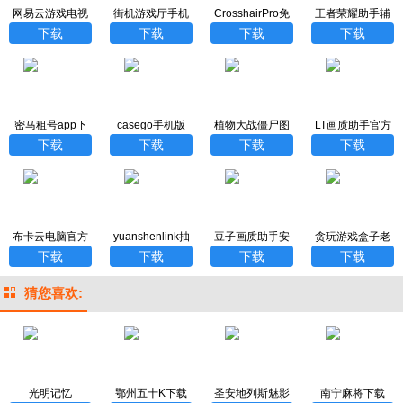
网易云游戏电视
街机游戏厅手机
CrosshairPro免
王者荣耀助手辅
版
版
费下载
助工具
下载
下载
下载
下载
密马租号app下
casego手机版
植物大战僵尸图
LT画质助手官方
载
鉴工具安卓下载
最新版
下载
下载
下载
下载
布卡云电脑官方
yuanshenlink抽
豆子画质助手安
贪玩游戏盒子老
下载
卡分析工具
卓版
版本
下载
下载
下载
下载
猜您喜欢:
光明记忆
鄂州五十K下载
圣安地列斯魅影
南宁麻将下载