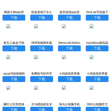
网易大神app官
悟饭游戏厅永久
盖世游戏app安
AimLab手机版下
方正版
免费版
装官方版
载
下载
下载
下载
下载
第五人格盒子助
球球智能脚本最
Minecraft Addon
myoldboy模拟器
手安卓下载
新版
s Maker中文版
下载
下载
下载
下载
upupAI游戏辅助
免费租号软件官
小鸡游戏世界最
小鸡游戏世界最
伙伴
方正版
新版
新版本
下载
下载
下载
下载
脑叶公司异想体
天马模拟器安卓
海马云电脑手机
OKK云电脑官方
图鉴app最新版
版下载
版
免费下载
下载
下载
下载
下载