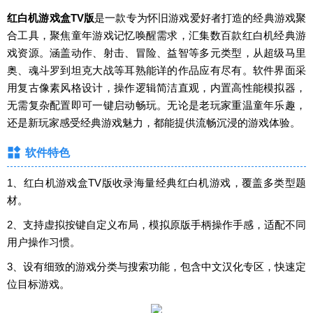
红白机游戏盒TV版
是一款专为怀旧游戏爱好者打造的经典游戏聚
合工具，聚焦童年游戏记忆唤醒需求，汇集数百款红白机经典游
戏资源。涵盖动作、射击、冒险、益智等多元类型，从超级马里
奥、魂斗罗到坦克大战等耳熟能详的作品应有尽有。软件界面采
用复古像素风格设计，操作逻辑简洁直观，内置高性能模拟器，
无需复杂配置即可一键启动畅玩。无论是老玩家重温童年乐趣，
还是新玩家感受经典游戏魅力，都能提供流畅沉浸的游戏体验。
软件特色
1、红白机游戏盒TV版收录海量经典红白机游戏，覆盖多类型题
材。
2、支持虚拟按键自定义布局，模拟原版手柄操作手感，适配不同
用户操作习惯。
3、设有细致的游戏分类与搜索功能，包含中文汉化专区，快速定
位目标游戏。