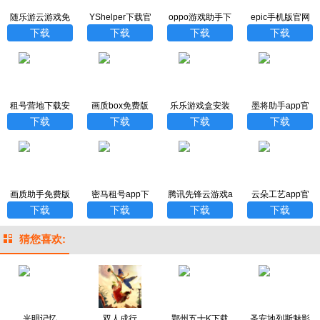
随乐游云游戏免
YShelper下载官
oppo游戏助手下
epic手机版官网
费版
方版
载官方最新版
下载
下载
下载
下载
下载
租号营地下载安
画质box免费版
乐乐游戏盒安装
墨将助手app官
卓手机版
方版
下载
下载
下载
下载
画质助手免费版
密马租号app下
腾讯先锋云游戏a
云朵工艺app官
下载
载
pp安卓版
方下载最新版
下载
下载
下载
下载
猜您喜欢:
光明记忆
双人成行
鄂州五十K下载
圣安地列斯魅影