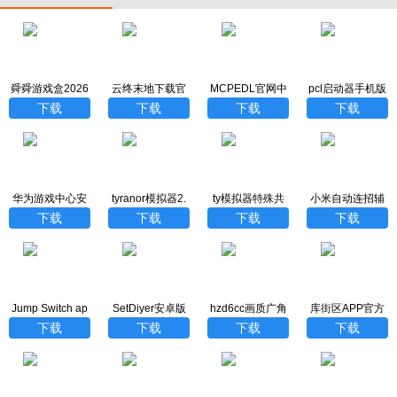
舜舜游戏盒2026
云终末地下载官
MCPEDL官网中
pcl启动器手机版
最新版
方最新版
文汉化版
下载
下载
下载
下载
下载
华为游戏中心安
tyranor模拟器2.
ty模拟器特殊共
小米自动连招辅
装
3.3版
存版
助器最新版
下载
下载
下载
下载
Jump Switch ap
SetDiyer安卓版
hzd6cc画质广角
库街区APP官方
p
下载
助手
版下载
下载
下载
下载
下载