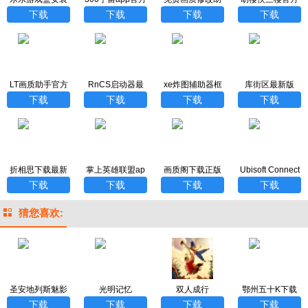
下载
手最新版
下载
下载
下载
下载
下载
LT画质助手官方
RnCS启动器最
xe炸图辅助器框
库街区最新版
正版
新版下载
架最新版
下载
下载
下载
下载
折相思下载最新
掌上英雄联盟ap
画质阁下载正版
Ubisoft Connect
版
p下载最新版
安卓版
下载
下载
下载
下载
猜您喜欢:
圣安地列斯魅影
光明记忆
双人成行
鄂州五十K下载
下载
下载
下载
下载