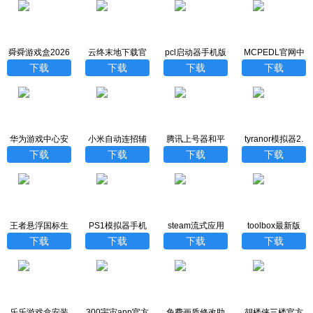
舜舜游戏盒2026
云终末地下载官
pcl启动器手机版
MCPEDL官网中
最新版
方最新版
下载
文汉化版
下载
下载
下载
下载
华为游戏中心安
小米自动连招辅
腾讯上号器和平
tyranor模拟器2.
装
助器最新版
精英
3.3版
下载
下载
下载
下载
王者悬浮国标生
PS1模拟器手机
steam流式应用
toolbox最新版
成器
版
下载安卓版
下载
下载
下载
下载
乐乐游戏盒安装
300宇宙app官方
免费画质修改助
胡楼侠三楼官方