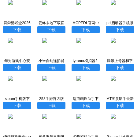
舜舜游戏盒2026
云终末地下载官
MCPEDL官网中
pcl启动器手机版
最新版
方最新版
文汉化版
下载
下载
下载
下载
下载
华为游戏中心安
小米自动连招辅
tyranor模拟器2.
腾讯上号器和平
装
助器最新版
3.3版
精英
下载
下载
下载
下载
steam手机版下
258手游官方版
殇痕画质助手下
MT画质助手最新
载官方正版
载安卓版
版下载
下载
下载
下载
下载
烧饼修改器免roo
三角洲每日密码
多酷游戏助手官
Steam Link安卓