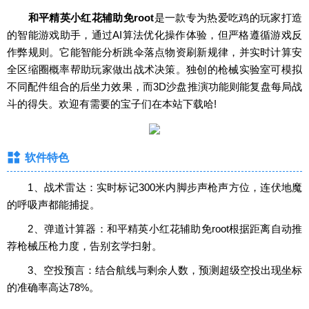
和平精英小红花辅助免root
是一款专为热爱吃鸡的玩家打造
的智能游戏助手，通过AI算法优化操作体验，但严格遵循游戏反
作弊规则。它能智能分析跳伞落点物资刷新规律，并实时计算安
全区缩圈概率帮助玩家做出战术决策。独创的枪械实验室可模拟
不同配件组合的后坐力效果，而3D沙盘推演功能则能复盘每局战
斗的得失。欢迎有需要的宝子们在本站下载哈!
软件特色
1、战术雷达：实时标记300米内脚步声枪声方位，连伏地魔
的呼吸声都能捕捉。
2、弹道计算器：和平精英小红花辅助免root根据距离自动推
荐枪械压枪力度，告别玄学扫射。
3、空投预言：结合航线与剩余人数，预测超级空投出现坐标
的准确率高达78%。