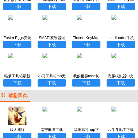
t版官方下载
助手安卓版
方正版
版
下载
下载
下载
下载
Easter Eggs安装
SMAPI安装器最
TincoreKeyMap
tmodloader手机
包
新版
per最新版
版
下载
下载
下载
下载
唯梦工具箱最新
小马工具箱top无
我的世界mod制
海豚模拟器中文
版
黑边广角
作器中文版最新
版下载
下载
下载
下载
下载
版
猜您喜欢:
双人成行
南宁麻将下载
福州麻将app下
八牛斗地主下载
载
下载
下载
下载
下载