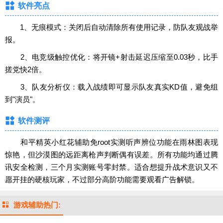
软件亮点
1、无痕模式：关闭后自动清除所有使用记录，防队友观战举
报。
2、电竞级触控优化：将开镜+射击延迟压缩至0.03秒，比手
搓党快2倍。
3、队友分析仪：载入战绩即可显示队友真实KD值，避免组
到"演员"。
软件测评
和平精英小红花辅助免root实测听声辨位功能在雨林图表现
惊艳，但沙漠图的远距离枪声判断偶有误差。所有功能均通过腾
讯安全检测，三个月实测账号零封禁。适合想提升战术意识又不
愿开挂的硬核玩家，不过部分高阶功能需要观看广告解锁。
游戏辅助热门: