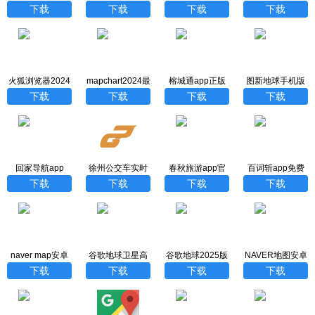
版2024
版最新版本下载
久会员版
本
下载
下载
下载
下载
火狐浏览器2024
mapchart2024最
榕城通app正版
图新地球手机版
最新版
新版
下载
下载
下载
下载
下载
回家导航app
徐州公交车实时
春秋旅游app官
百词斩app免费
查询app
方版
下载
下载
下载
下载
下载
naver map安卓
谷歌地球卫星高
谷歌地球2025版
NAVER地图安卓
版软件下载
清地图手机版下
下载
版下载
下载
下载
下载
下载
载