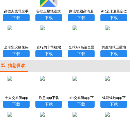
高德离线导航手
谷歌卫星地图20
腾讯地图高清卫
AR全球卫星定位
机版
23年高清最新版
星地图下载
app最新版下载
下载
下载
下载
下载
全球实况摄像头
喜行约车司机端
全球AR高清全景
共生地球卫星地
监控官方版
地图手机版
图安卓版
下载
下载
下载
下载
猜您喜欢:
十大交易所app
欧意app下载
eth交易所app下
钱能钱包app下
下载
载
载
下载
下载
下载
下载