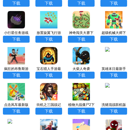
版
版
GTR豪华版中文
下载
下载
下载
下载
小行星任务游戏
放置旋翼飞行游
神奇闯关大赛下
超级机械大师下
手机版
戏正式版
载安装手机版
载安装手机版
下载
下载
下载
下载
疯狂的布鲁斯游
宝石猎人手游最
火柴人奇袭
英雄末日最新手
戏官网版
新版
机版
下载
下载
下载
下载
点击风车最新版
街机之三国战记
植物大战僵尸2下
洗猪混战联机版
(Windmill Clicke
游戏最新版
载安卓最新
下载
下载
下载
下载
r)