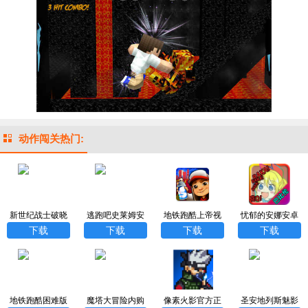
动作闯关热门:
新世纪战士破晓
逃跑吧史莱姆安
地铁跑酷上帝视
忧郁的安娜安卓
破下载正版
卓版
角版免费
汉化版
下载
下载
下载
下载
地铁跑酷困难版
魔塔大冒险内购
像素火影官方正
圣安地列斯魅影