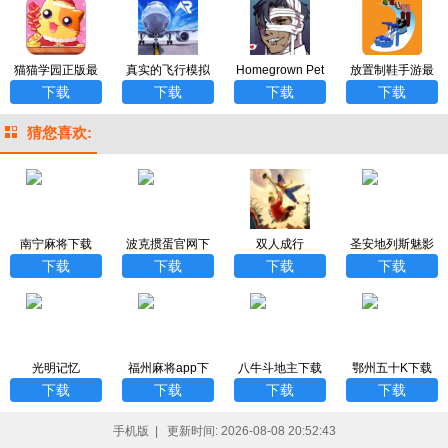
猫猫学园正版最
真实的飞行模拟
Homegrown Pet
放置制鞋手游最
新版
器中文内购版
中文版
新版(ShoeCreat
下载
下载
下载
下载
or)
猜您喜欢:
南宁麻将下载
波克掼蛋官网下
双人成行
圣安地列斯魅影
载
下载
下载
下载
下载
光明记忆
福州麻将app下
八牛斗地主下载
鄂州五十K下载
载
下载
下载
下载
下载
手机版
|
更新时间: 2026-08-08 20:52:43