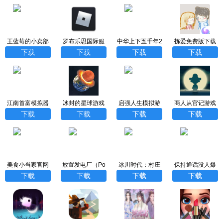
王蓝莓的小卖部
罗布乐思国际服
中华上下五千年2
拣爱免费版下载
最新版
中文版
完整版
下载
下载
下载
下载
江南首富模拟器
冰封的星球游戏
启强人生模拟游
商人从官记游戏
最新版
下载
戏app
下载
下载
下载
下载
美食小当家官网
放置发电厂（Po
冰川时代：村庄
保持通话没人爆
版最新版下载
werHouse）
安卓版游戏
炸安卓手机版
下载
下载
下载
下载