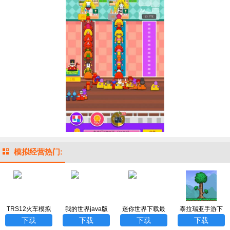
模拟经营热门:
TRS12火车模拟
我的世界java版
迷你世界下载最
泰拉瑞亚手游下
器官方版
正版下载自带凋
新版本2024版
载免费中文最新
下载
下载
下载
下载
零风暴模组
版