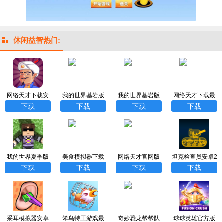
休闲益智热门:
网络天才下载安
我的世界基岩版
我的世界基岩版
网络天才下载最
卓中文版
下载官方正版20
1.20正式版下载
新中文版
下载
下载
下载
下载
24最新版
中文免费
我的世界夏季版
美食模拟器下载
网络天才官网版
坦克检查员安卓2
中文版下载
能倒出零食正版a
下载最新版
023最新版
下载
下载
下载
下载
pp
采耳模拟器安卓
笨鸟特工游戏最
奇妙恐龙帮帮队
球球英雄官方版