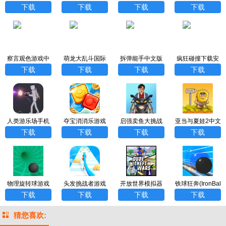
新版
旧版本下载
安卓2023
下载
下载
下载
下载
察言观色游戏中
萌龙大乱斗国际
拆弹能手中文版
疯狂碰撞下载安
文版
版
装2023最新版
下载
下载
下载
下载
人类游乐场手机
夺宝消消乐游戏
启强卖鱼大挑战
亚当与夏娃2中文
版下载最新版20
游戏
版
下载
下载
下载
下载
23
物理旋转球游戏
头发挑战者游戏
开放世界模拟器
铁球狂奔(IronBal
官方版
手游最新版
lRun)
下载
下载
下载
下载
猜您喜欢: