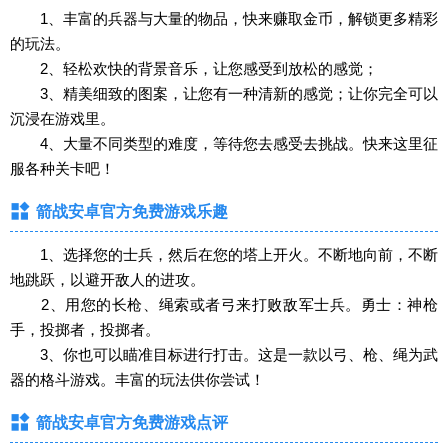
1、丰富的兵器与大量的物品，快来赚取金币，解锁更多精彩
的玩法。
2、轻松欢快的背景音乐，让您感受到放松的感觉；
3、精美细致的图案，让您有一种清新的感觉；让你完全可以
沉浸在游戏里。
4、大量不同类型的难度，等待您去感受去挑战。快来这里征
服各种关卡吧！
箭战安卓官方免费游戏乐趣
1、选择您的士兵，然后在您的塔上开火。不断地向前，不断
地跳跃，以避开敌人的进攻。
2、用您的长枪、绳索或者弓来打败敌军士兵。勇士：神枪
手，投掷者，投掷者。
3、你也可以瞄准目标进行打击。这是一款以弓、枪、绳为武
器的格斗游戏。丰富的玩法供你尝试！
箭战安卓官方免费游戏点评