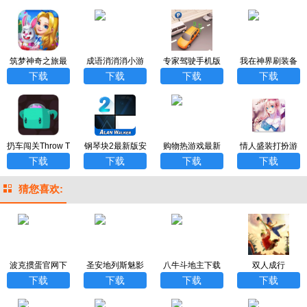
筑梦神奇之旅最
成语消消消小游
专家驾驶手机版
我在神界刷装备
新版
戏
内购版
下载
下载
下载
下载
扔车闯关Throw T
钢琴块2最新版安
购物热游戏最新
情人盛装打扮游
he Car最新版
卓版
版
戏安卓版
下载
下载
下载
下载
猜您喜欢:
波克掼蛋官网下
圣安地列斯魅影
八牛斗地主下载
双人成行
载
下载
下载
下载
下载